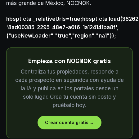
más grande de México, NOCNOK.
hbspt.cta._relativeUrls=true;hbspt.cta.load(38262
'8ad00385-2295-48e7-a6f6-1a124141ba8f',
{"useNewLoader":"true","region":"na1"});
Empieza con NOCNOK gratis
Centraliza tus propiedades, responde a
cada prospecto en segundos con ayuda de
la IA y publica en los portales desde un
solo lugar. Crea tu cuenta sin costo y
pruébalo hoy.
Crear cuenta gratis
→