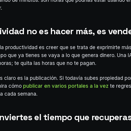
ndo de minutos: son horas que podrías estar usando e
.
ividad no es hacer más, es vend
la productividad es creer que se trata de exprimirte más
mpo que ya tienes se vaya a lo que genera dinero. Una I
horas; te quita las horas que no te pagan.
s claro es la publicación. Si todavía subes propiedad po
 mira cómo
publicar en varios portales a la vez
te regre
a cada semana.
inviertes el tiempo que recupera