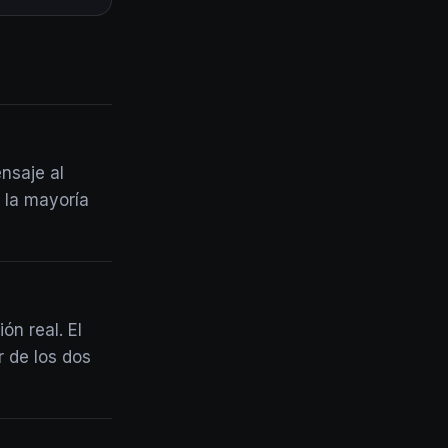
nsaje al
a la mayoría
ón real. El
r de los dos