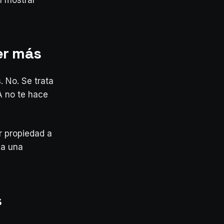
n mostrar
er más
. No. Se trata
A no te hace
r propiedad a
sa una
s