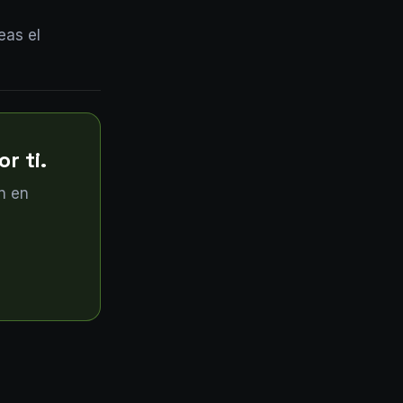
eas el
r ti.
n en