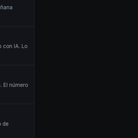
añana
 con IA. Lo
. El número
o de