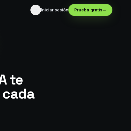
Iniciar sesión
Prueba gratis
→
A te
) cada