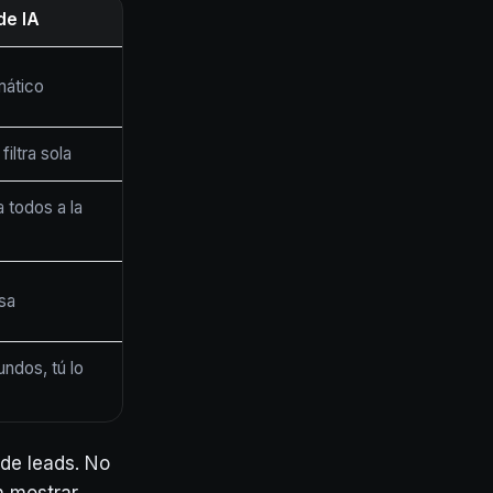
de IA
mático
filtra sola
a todos a la
isa
ndos, tú lo
de leads. No