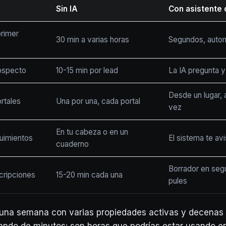
Sin IA
Con asistente 
primer
30 min a varias horas
Segundos, auto
rospecto
10-15 min por lead
La IA pregunta y 
Desde un lugar, 
ortales
Una por una, cada portal
vez
En tu cabeza o en un
uimientos
El sistema te av
cuaderno
Borrador en segu
cripciones
15-20 min cada una
pules
una semana con varias propiedades activas y decenas 