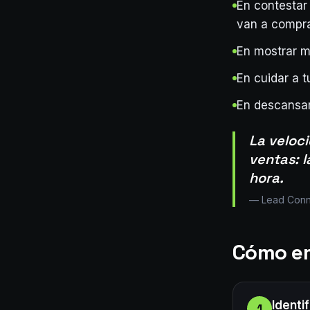
En contestar
van a compra
En mostrar m
En cuidar a t
En descansar
La veloc
ventas: l
hora.
—
Lead Conne
Cómo em
Identi
1