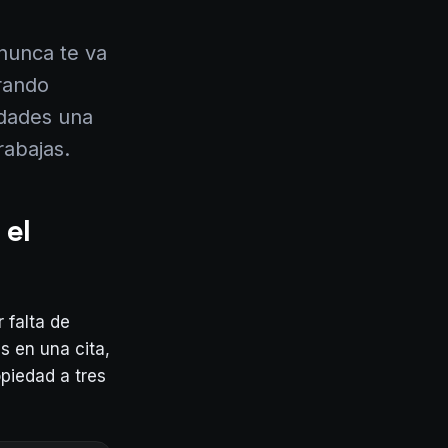
 nunca te va
rando
edades una
rabajas.
 el
 falta de
s en una cita,
opiedad a tres