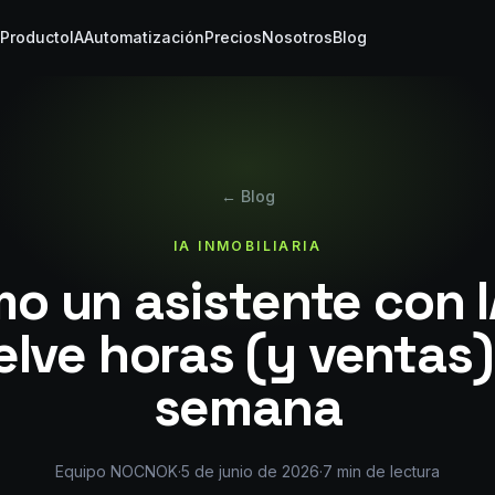
Producto
IA
Automatización
Precios
Nosotros
Blog
← Blog
IA INMOBILIARIA
o un asistente con I
lve horas (y ventas
semana
Equipo NOCNOK
·
5 de junio de 2026
·
7
min de lectura