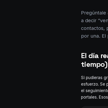
Pregúntale 
a decir “ve
contactos, 
por una. El
El día r
tiempo)
Si pudieras g
esfuerzo. Se 
el seguimient
portales. Eso