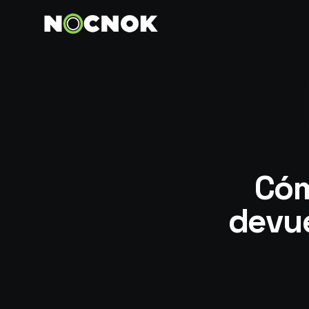
Cóm
devue