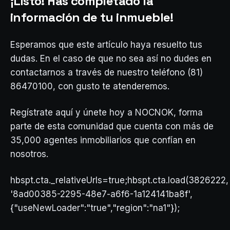
¡Listo! Has completado la
información de tu inmueble!
Esperamos que este artículo haya resuelto tus
dudas. En el caso de que no sea así no dudes en
contactarnos a través de nuestro teléfono (81)
86470100, con gusto te atenderemos.
Regístrate aquí y únete hoy a NOCNOK, forma
parte de esta comunidad que cuenta con más de
35,000 agentes inmobiliarios que confían en
nosotros.
hbspt.cta._relativeUrls=true;hbspt.cta.load(3826222,
'8ad00385-2295-48e7-a6f6-1a124141ba8f',
{"useNewLoader":"true","region":"na1"});