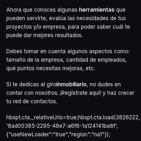
Ahora que conoces algunas
herramientas
que
pueden servirte, evalúa las necesidades de tus
proyectos y/o empresa, para poder saber cuál te
puede dar mejores resultados.
Debes tomar en cuenta algunos aspectos como:
tamaño de la empresa, cantidad de empleados,
qué puntos necesitas mejoras, etc.
Si te dedicas al giro
inmobiliario
, no dudes en
contar con nosotros. ¡Regístrate aquí! y haz crecer
tu red de contactos.
hbspt.cta._relativeUrls=true;hbspt.cta.load(3826222,
'8ad00385-2295-48e7-a6f6-1a124141ba8f',
{"useNewLoader":"true","region":"na1"});