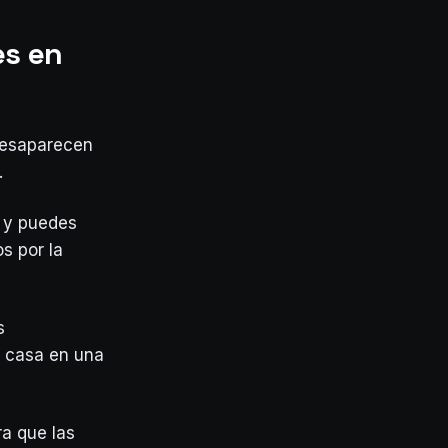
es en
 desaparecen
.
a y puedes
s por la
s
a casa en una
ra que las