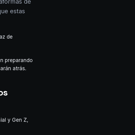
taformas de
que estas
caz de
án preparando
arán atrás.
os
ial y Gen Z,