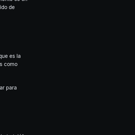
ido de
que es la
os como
ar para