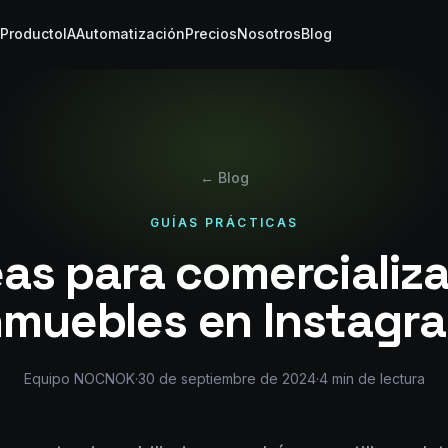
Producto
IA
Automatización
Precios
Nosotros
Blog
← Blog
GUÍAS PRÁCTICAS
eas para comercializa
nmuebles en Instagr
Equipo NOCNOK
·
30 de septiembre de 2024
·
4
min de lectura