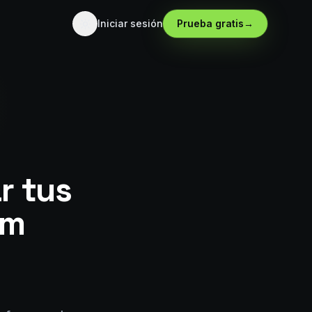
Iniciar sesión
Prueba gratis
→
r tus
am