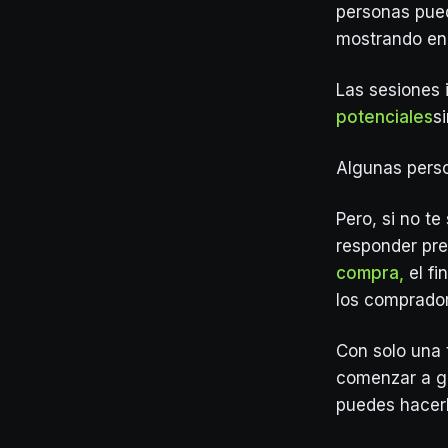
personas pue
mostrando en 
Las sesiones 
potenciales
s
Algunas perso
Pero, si no te
responder pre
compra,
el fi
los comprado
Con solo una 
comenzar a ge
puedes hacerl