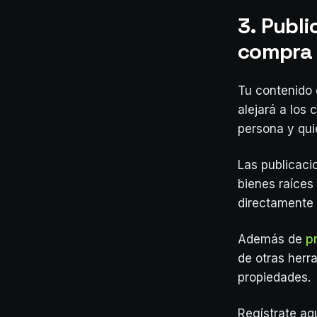
3. Publi
compra 
Tu contenido 
alejará a los
persona y qui
Las publicac
bienes raíces
directamente 
Además de
p
de otras herra
propiedades.
Regístrate aq