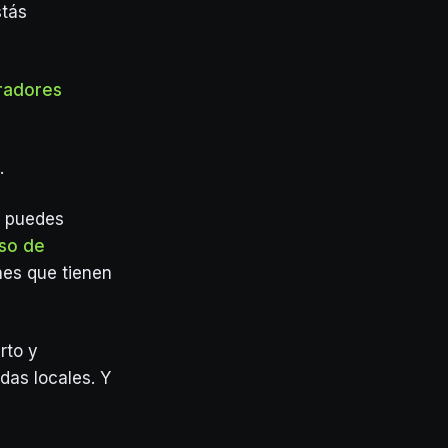
stás
radores
.
, puedes
so de
nes que tienen
rto y
das locales. Y