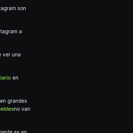
stagram son
stagram a
e ver una
iario
en
 en grandes
uebles
no van
mente es en