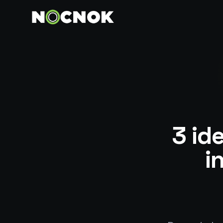
3 id
i