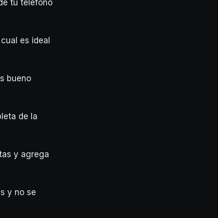
de tu teléfono
cual es ideal
es bueno
leta de la
rtas y agrega
es y no se