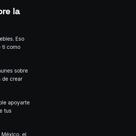
re la
ebles. Eso
 ti como
munes sobre
s de crear
ble apoyarte
e tus
 México, el