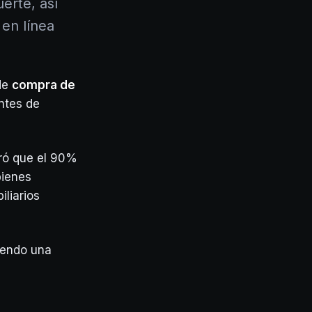
erte, así
 en línea
de
compra de
ntes de
ó que el 90%
bienes
iliarios
diendo una