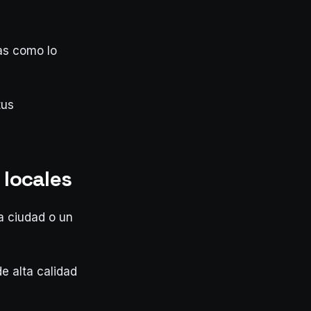
as como lo
tus
 locales
a ciudad o un
de alta calidad