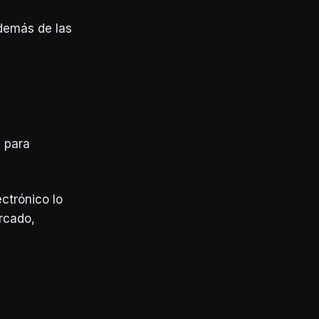
demás de las
s para
ctrónico lo
rcado,