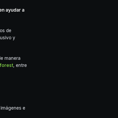
en ayudar a
tos de
lusivo y
 de manera
forest
, entre
 imágenes e