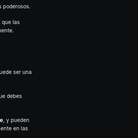
s poderosos.
 que las
mente.
puede ser una
que debes
be
, y pueden
ente en las