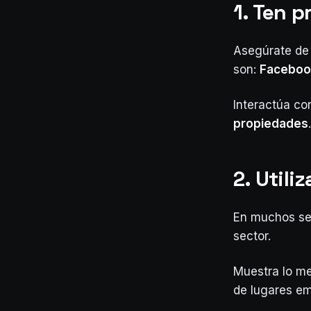
1. Ten p
Asegúrate de 
son:
Faceboo
Interactúa co
propiedades
.
2. Utili
En muchos sen
sector.
Muestra lo me
de lugares emb