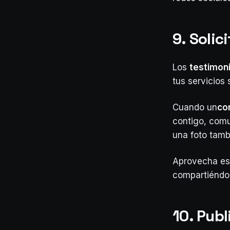
9. Solic
Los
testimon
tus servicios
Cuando un
co
contigo, comun
una foto tamb
Aprovecha es
compartiéndo
10. Pub