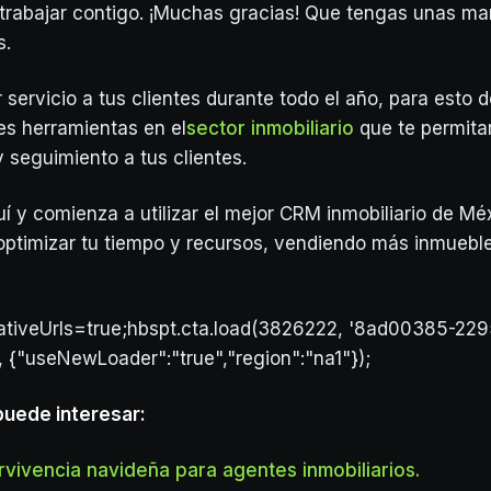
 trabajar contigo. ¡Muchas gracias! Que tengas unas mar
s.
 servicio a tus clientes durante todo el año, para esto 
es herramientas en el
sector inmobiliario
que te permitan
y seguimiento a tus clientes.
í y comienza a utilizar el mejor CRM inmobiliario de Méx
optimizar tu tiempo y recursos, vendiendo más inmueb
lativeUrls=true;hbspt.cta.load(3826222, '8ad00385-22
, {"useNewLoader":"true","region":"na1"});
puede interesar:
vivencia navideña para agentes inmobiliarios.