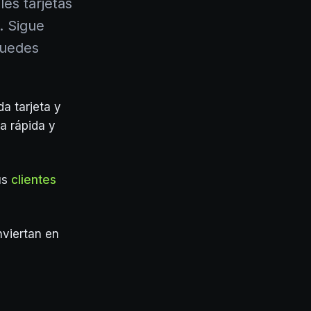
les tarjetas
. Sigue
puedes
a tarjeta y
a rápida y
us
clientes
nviertan en