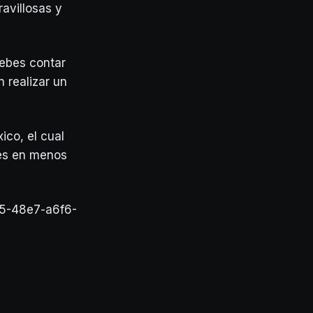
avillosas y
debes contar
 realizar un
ico, el cual
les en menos
95-48e7-a6f6-