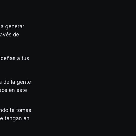
 a generar
ravés de
ideñas a tus
a de la gente
eos en este
ndo te tomas
te tengan en