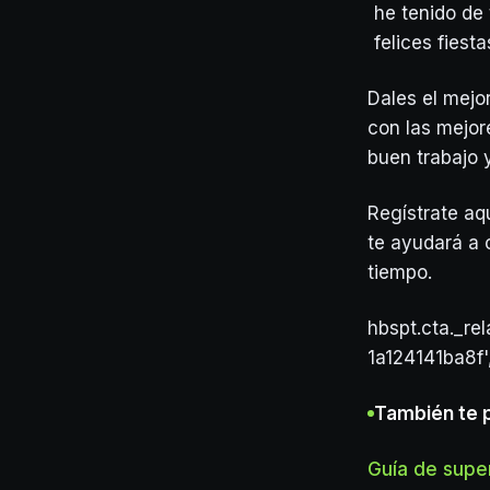
he tenido de
felices fiesta
Dales el mejor
con las mejor
buen trabajo 
Regístrate aqu
te ayudará a 
tiempo.
hbspt.cta._re
1a124141ba8f'
También te 
Guía de super