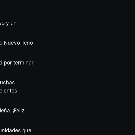
so y un
ño Nuevo lleno
tá por terminar
Muchas
elentes
eña. ¡Feliz
tunidades que