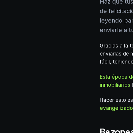
Haz que tus 
de felicita
leyendo pa
enviarle a t
Gracias a la t
enviarlas de 
fácil, teniend
Esta época d
inmobiliarios
l
Hacer esto es
evangelizado
Razones