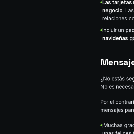
Las tarjetas
negocio
. La
relaciones c
Incluir un p
navideñas
ga
Mensaje
¿No estás seg
No es necesar
Por el contrar
mensajes par
¡Muchas grac
unas felices 