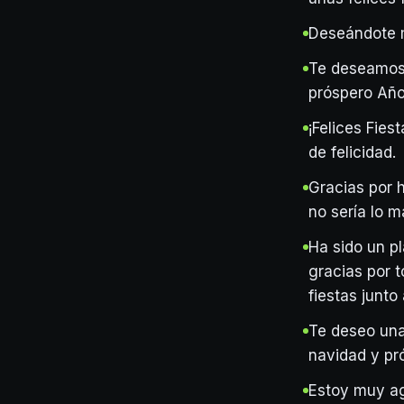
Deseándote m
Te deseamos 
próspero Añ
¡Felices Fie
de felicidad.
Gracias por h
no sería lo m
Ha sido un p
gracias por 
fiestas junto 
Te deseo una 
navidad y pr
Estoy muy ag