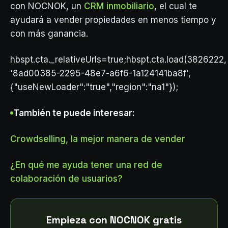
con NOCNOK, un
CRM inmobiliario
, el cual te
ayudará a vender propiedades en menos tiempo y
con más ganancia.
hbspt.cta._relativeUrls=true;hbspt.cta.load(3826222,
'8ad00385-2295-48e7-a6f6-1a124141ba8f',
{"useNewLoader":"true","region":"na1"});
También te puede interesar:
Crowdselling, la mejor manera de vender
¿En qué me ayuda tener una red de
colaboración de usuarios?
Empieza con NOCNOK gratis