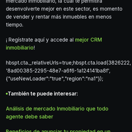
mercado inmobiliario, la cual te permitirá
desenvolverte mejor en este sector, es momento
de vender y rentar más inmuebles en menos
tiempo.
¡ Regístrate aquí y accede al
mejor CRM
inmobiliario
!
hbspt.cta._relativeUrls=true;hbspt.cta.load(3826222,
'8ad00385-2295-48e7-a6f6-1a124141ba8f',
{"useNewLoader":"true","region":"na1"});
También te puede interesar:
Análisis de mercado Inmobiliario que todo
agente debe saber
Beneficios de anunciar tu propiedad en un