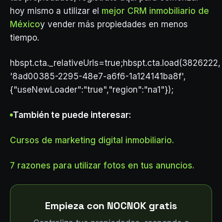
hoy mismo a utilizar el
mejor CRM inmobiliario de
México
y vender más propiedades en menos
tiempo.
hbspt.cta._relativeUrls=true;hbspt.cta.load(3826222,
'8ad00385-2295-48e7-a6f6-1a124141ba8f',
{"useNewLoader":"true","region":"na1"});
También te puede interesar:
Cursos de marketing digital inmobiliario.
7 razones para utilizar fotos en tus anuncios.
Empieza con NOCNOK gratis