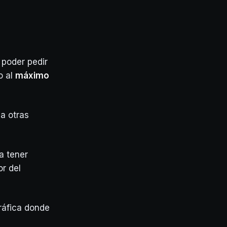
 poder pedir
o al
máximo
a otras
a tener
or del
áfica donde