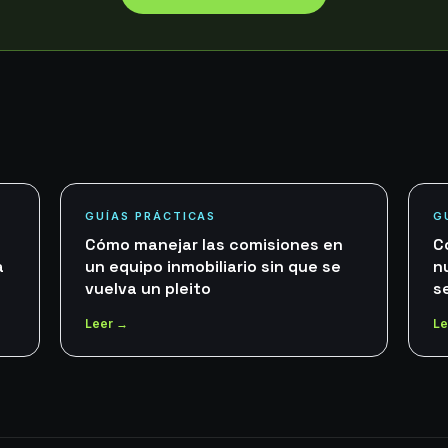
GUÍAS PRÁCTICAS
G
Cómo manejar las comisiones en
C
a
un equipo inmobiliario sin que se
n
vuelva un pleito
s
Leer →
Le