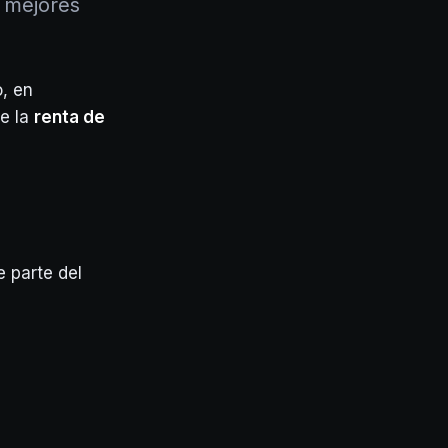
 mejores
o, en
re la
renta de
e parte del