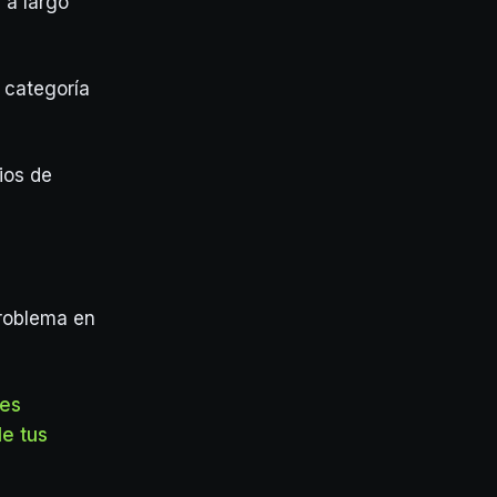
 a largo
 categoría
ios de
roblema en
les
e tus