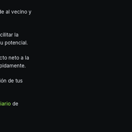
de al vecino y
litar la
u potencial.
to neto a la
ápidamente.
ión de tus
iario
de