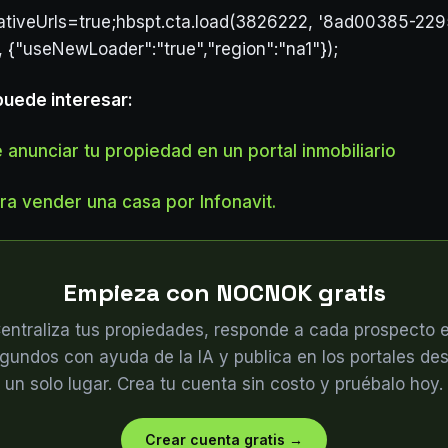
lativeUrls=true;hbspt.cta.load(3826222, '8ad00385-22
, {"useNewLoader":"true","region":"na1"});
puede interesar:
 anunciar tu propiedad en un portal inmobiliario
ra vender una casa por Infonavit.
Empieza con NOCNOK gratis
entraliza tus propiedades, responde a cada prospecto 
gundos con ayuda de la IA y publica en los portales de
un solo lugar. Crea tu cuenta sin costo y pruébalo hoy.
Crear cuenta gratis
→