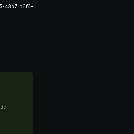
95-48e7-a6f6-
en
sde