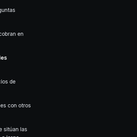
guntas
cobran en
des
cios de
les con otros
 sitúan las