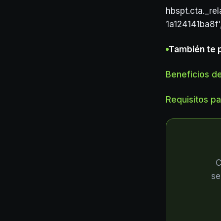
hbspt.cta._re
1a124141ba8f'
También te 
Beneficios de
Requisitos pa
C
se