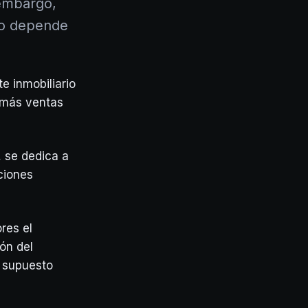
 embargo,
do depende
e inmobiliario
r más ventas
, se dedica a
ciones
res el
ón del
r supuesto