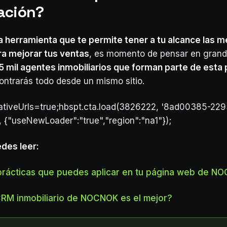
ación?
 herramienta que te permite tener a tu alcance las m
ra mejorar tus ventas
, es momento de pensar en grand
5 mil agentes inmobiliarios que forman parte de esta 
ntrarás todo desde un mismo sitio.
lativeUrls=true;hbspt.cta.load(3826222, '8ad00385-22
, {"useNewLoader":"true","region":"na1"});
des leer:
prácticas que puedes aplicar en tu página web de N
CRM inmobiliario de NOCNOK es el mejor?