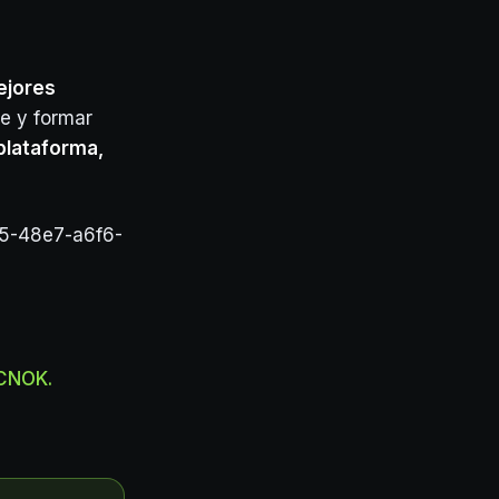
ejores
e y formar
plataforma,
95-48e7-a6f6-
OCNOK.