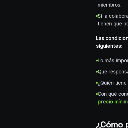
miembros.
Si la colabor
tienen que po
Las condicio
siguientes:
Lo más impo
Qué responsa
¿Quién tiene 
Con qué cond
precio míni
¿Cómo p