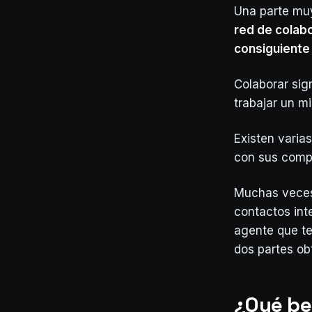
Una parte muy
red de colab
consiguiente
Colaborar sig
trabajar un m
Existen varia
con sus compa
Muchas veces
contactos int
agente que te
dos partes ob
¿Qué be