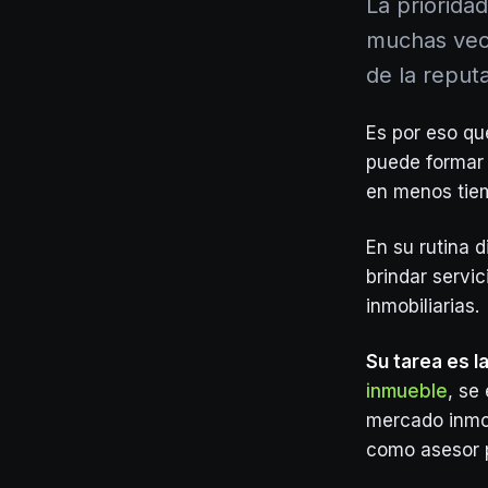
La priorida
muchas vec
de la reput
Es por eso qu
puede formar 
en menos tie
En su rutina d
brindar servi
inmobiliarias.
Su tarea es 
inmueble
, se
mercado inmob
como asesor 