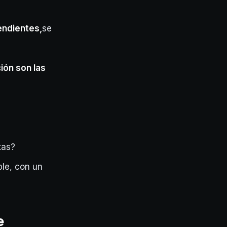
endientes,
se
ión son las
tas?
ble, con un
e