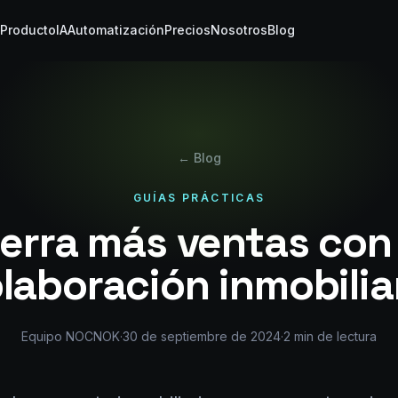
Producto
IA
Automatización
Precios
Nosotros
Blog
← Blog
GUÍAS PRÁCTICAS
ierra más ventas con 
laboración inmobilia
Equipo NOCNOK
·
30 de septiembre de 2024
·
2
min de lectura