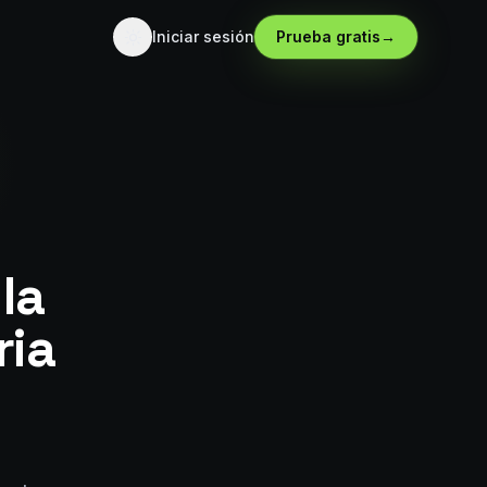
Iniciar sesión
Prueba gratis
→
la
ria