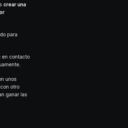
es
crear una
or
do para
e en contacto
tuamente.
on unos
 con otro
an ganar las