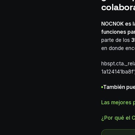
colabor
NOCNOK es la
funciones pa
parte de los
3
en donde enco
hbspt.cta._re
1a124141ba8f'
También pue
Las mejores 
¿Por qué el 