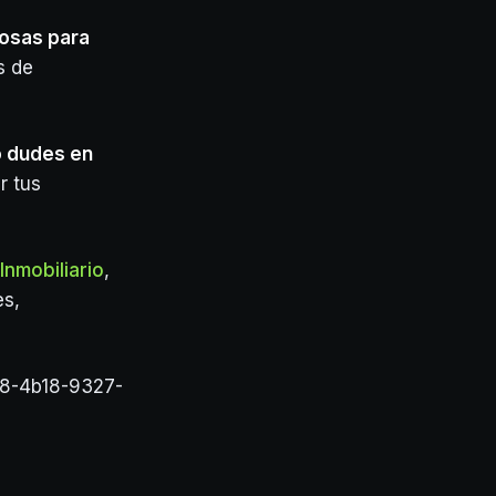
iosas para
s de
o dudes en
r tus
nmobiliario
,
es,
58-4b18-9327-