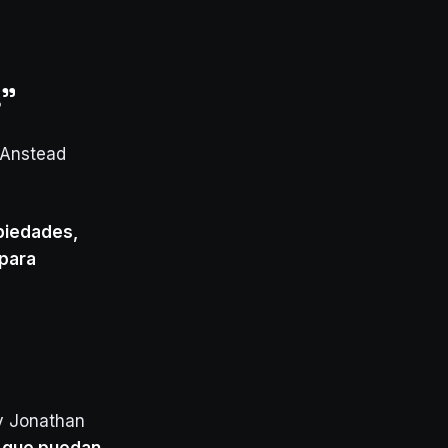
s"
a Anstead
piedades,
 para
 y Jonathan