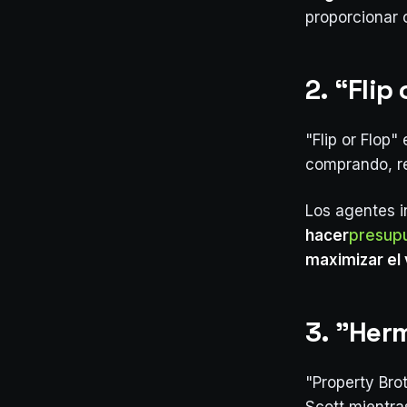
proporcionar 
2. “Fli
"Flip or Flop
comprando, r
Los agentes i
hacer
presup
maximizar el
3. "Her
"Property Bro