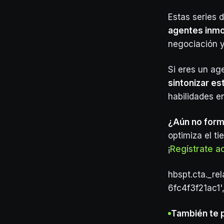
Estas series 
agentes inmob
negociación y
Si eres un ag
sintonizar es
habilidades e
¿Aún no for
optimiza el t
¡
Regístrate a
hbspt.cta._re
6fc4f3f21ac1'
También te 