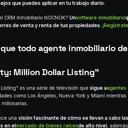
ejos que puedes aplicar en tu trabajo diario.
el CRM inmobiliario NOCNOK?
Un
software inmobiliario
q
erres de venta y renta de tus propiedades
.
¡Regístrate
 que todo agente inmobiliario de
ity: Million Dollar Listing"
r Listing" es una serie de televisión que
sigue a
agentes 
dades como Los Ángeles, Nueva York y Miami mientras 
 millonarias.
rece una
visión fascinante de cómo se llevan a cabo la
s en el
mercado de bienes raíces
de alto nivel
, además