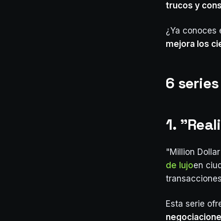
trucos y cons
¿Ya conoces 
mejora los ci
6 series
1. "Real
"Million Dolla
de lujo
en ciu
transacciones
Esta serie of
negociacione