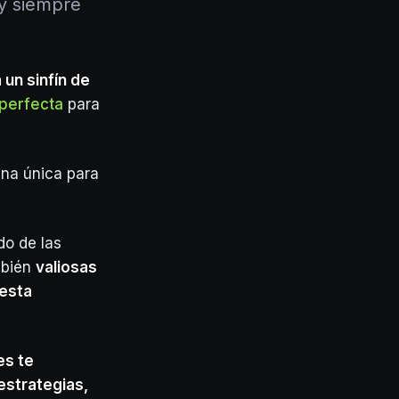
 y siempre
un sinfín de
perfecta
para
ana única para
do de las
mbién
valiosas
 esta
es te
estrategias,