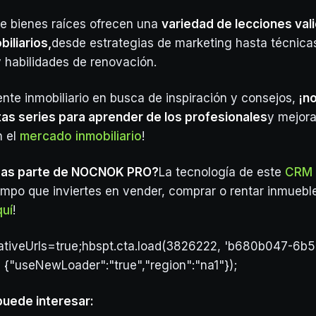
de bienes raíces ofrecen una
variedad de lecciones val
iliarios,
desde estrategias de marketing hasta técnica
 habilidades de renovación.
ente inmobiliario en busca de inspiración y consejos,
¡n
tas series para aprender de los profesionales
y mejora
n el
mercado inmobiliario
!
mas parte de NOCNOK PRO?
La tecnología de este
CRM I
iempo que inviertes en vender, comprar o rentar inmuebl
quí
!
lativeUrls=true;hbspt.cta.load(3826222, 'b680b047-6b
, {"useNewLoader":"true","region":"na1"});
puede interesar: