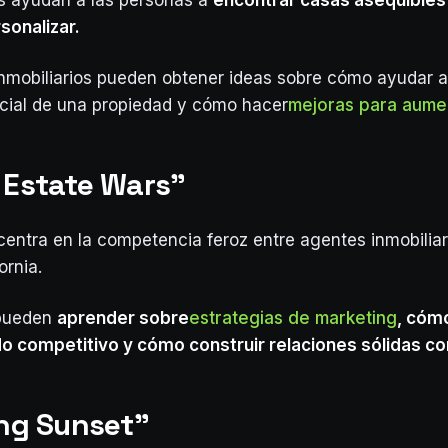
s ayudan a las personas a
encontrar casas asequible
sonalizar.
nmobiliarios pueden obtener ideas sobre cómo ayudar a
ncial de una propiedad y cómo hacer
mejoras para aumen
l Estate Wars"
 centra en la competencia feroz entre agentes inmobiliar
ornia.
 pueden
aprender sobre
estrategias de marketing
, cóm
 competitivo y cómo construir relaciones sólidas con
ing Sunset"