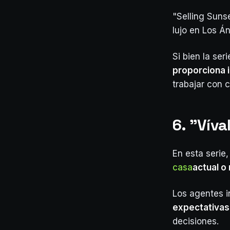
"Selling Suns
lujo en Los Á
Si bien la ser
proporciona 
trabajar con 
6. "Víva
En esta serie,
casa
actual o
Los agentes i
expectativas 
decisiones.