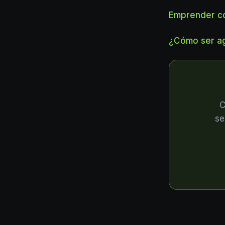
Emprender co
¿Cómo ser ag
C
se