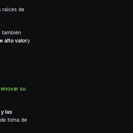
 raíces de
, también
e alto valor
y
renovar su
y las
 de toma de