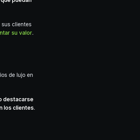
s que puedan
 sus clientes
tar su valor
.
ios de lujo en
o destacarse
 los clientes
.