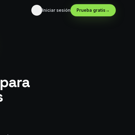
Iniciar sesión
Prueba gratis
→
 para
s