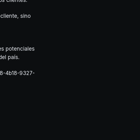
os clientes.
cliente, sino
es potenciales
del país.
58-4b18-9327-