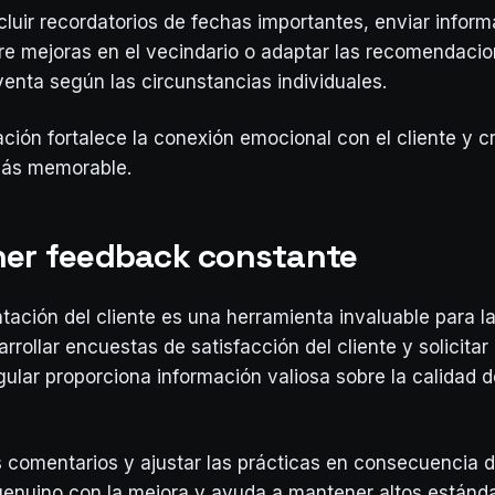
cluir recordatorios de fechas importantes, enviar infor
re mejoras en el vecindario o adaptar las recomendaci
venta según las circunstancias individuales.
ación fortalece la conexión emocional con el cliente y c
más memorable.
ner feedback constante
ntación del cliente es una herramienta invaluable para l
rrollar encuestas de satisfacción del cliente y solicita
ular proporciona información valiosa sobre la calidad de
s comentarios y ajustar las prácticas en consecuencia
enuino con la mejora y ayuda a mantener altos estánd