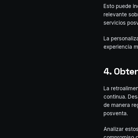
Esto puede in
relevante sob
servicios pos
La personaliz
experiencia 
4. Obte
La retroalime
continua. Desa
de manera reg
posventa.
Analizar esto
compromiso g