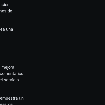
mación
ones de
rea una
a mejora
r comentarios
l servicio
 demuestra un
ares de