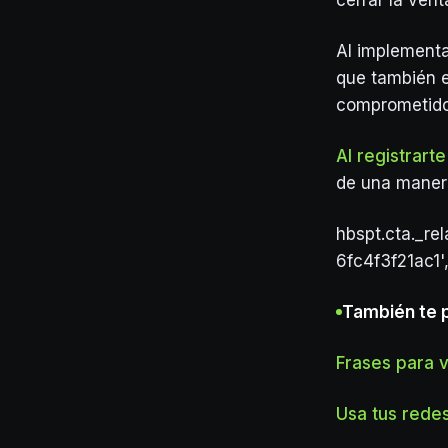
cerrar la vent
Al implementar
que también e
comprometido 
Al registrar
de una manera 
hbspt.cta._re
6fc4f3f21ac1'
También te 
Frases para 
Usa tus rede