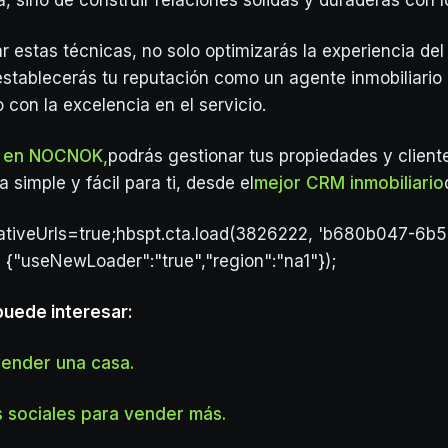
a, sino de construir relaciones sólidas y duraderas con l
 estas técnicas, no solo optimizarás la experiencia del 
stablecerás tu reputación como un agente inmobiliario
con la excelencia en el servicio.
te en NOCNOK,
podrás gestionar tus propiedades y client
simple y fácil para ti, desde el
mejor CRM inmobiliario
lativeUrls=true;hbspt.cta.load(3826222, 'b680b047-6b
, {"useNewLoader":"true","region":"na1"});
puede interesar:
vender una casa.
s sociales para vender más.