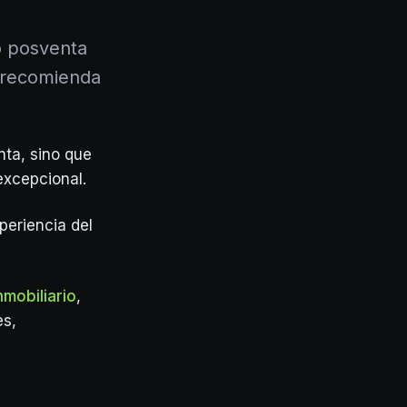
io posventa
e recomienda
nta, sino que
excepcional.
periencia del
mobiliario
,
es,