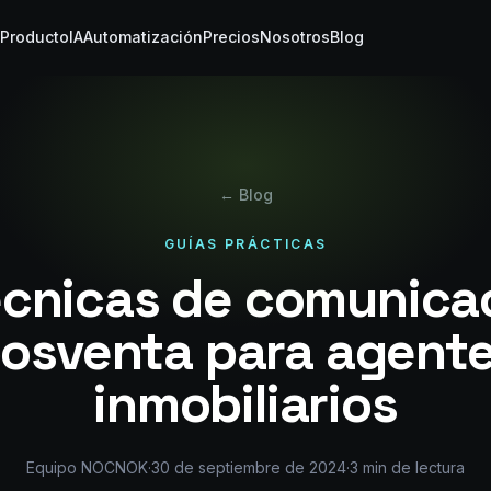
Producto
IA
Automatización
Precios
Nosotros
Blog
← Blog
GUÍAS PRÁCTICAS
écnicas de comunica
osventa para agent
inmobiliarios
Equipo NOCNOK
·
30 de septiembre de 2024
·
3
min de lectura