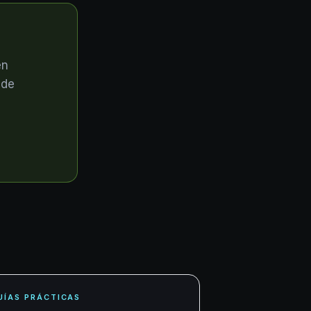
en
sde
UÍAS PRÁCTICAS