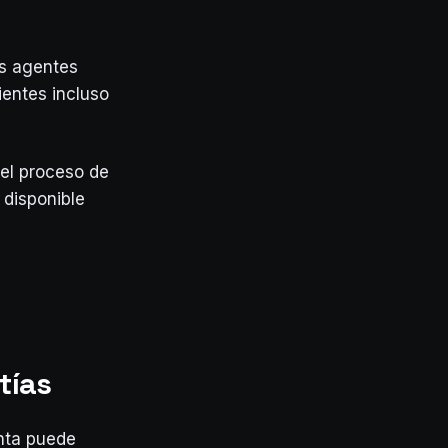
os agentes
ientes incluso
del proceso de
 disponible
,
tías
nta puede