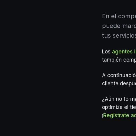
En el compe
puede marca
tus servicio
Los
agentes i
también compr
A continuació
cliente despué
¿Aún no form
optimiza el t
¡
Regístrate a