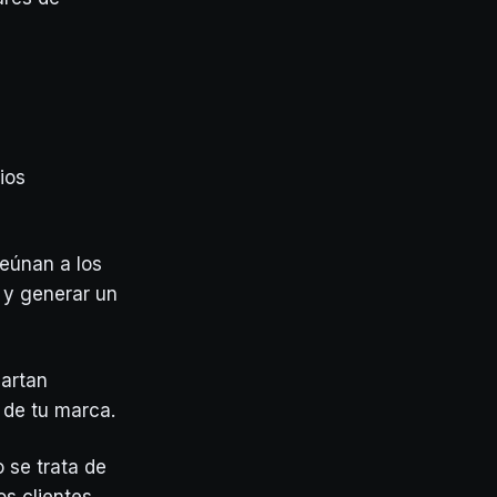
ios
reúnan a los
s y generar un
partan
 de tu marca.
 se trata de