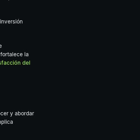
inversión
e
fortalece la
sfacción del
ocer y abordar
plica