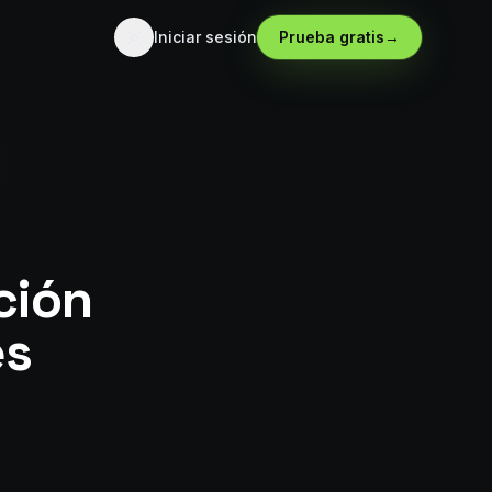
Iniciar sesión
Prueba gratis
→
ción
es