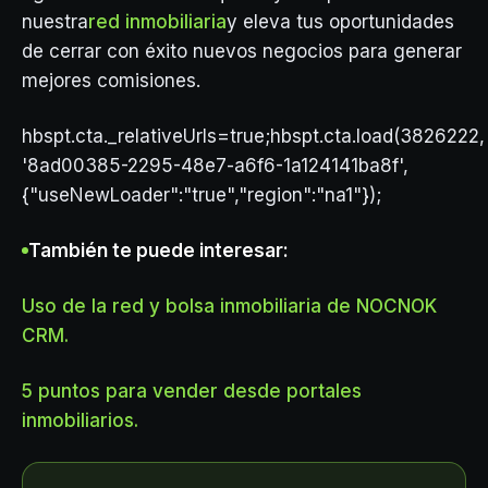
nuestra
red inmobiliaria
y eleva tus oportunidades
de cerrar con éxito nuevos negocios para generar
mejores comisiones.
hbspt.cta._relativeUrls=true;hbspt.cta.load(3826222,
'8ad00385-2295-48e7-a6f6-1a124141ba8f',
{"useNewLoader":"true","region":"na1"});
También te puede interesar:
Uso de la red y bolsa inmobiliaria de NOCNOK
CRM.
5 puntos para vender desde portales
inmobiliarios.